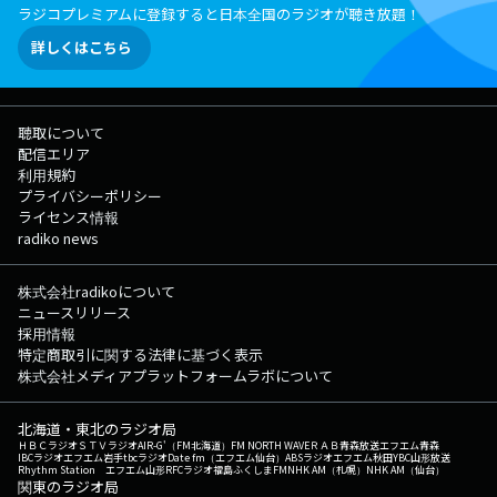
ラジコプレミアムに登録すると日本全国のラジオが聴き放題！
詳しくはこちら
聴取について
配信エリア
利用規約
プライバシーポリシー
ライセンス情報
radiko news
株式会社radikoについて
ニュースリリース
採用情報
特定商取引に関する法律に基づく表示
株式会社メディアプラットフォームラボについて
北海道・東北のラジオ局
ＨＢＣラジオ
ＳＴＶラジオ
AIR-G'（FM北海道）
FM NORTH WAVE
ＲＡＢ青森放送
エフエム青森
IBCラジオ
エフエム岩手
tbcラジオ
Date fm（エフエム仙台）
ABSラジオ
エフエム秋田
YBC山形放送
Rhythm Station エフエム山形
RFCラジオ福島
ふくしまFM
NHK AM（札幌）
NHK AM（仙台）
関東のラジオ局