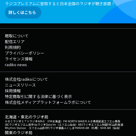
ラジコプレミアムに登録すると日本全国のラジオが聴き放題！
詳しくはこちら
聴取について
配信エリア
利用規約
プライバシーポリシー
ライセンス情報
radiko news
株式会社radikoについて
ニュースリリース
採用情報
特定商取引に関する法律に基づく表示
株式会社メディアプラットフォームラボについて
北海道・東北のラジオ局
ＨＢＣラジオ
ＳＴＶラジオ
AIR-G'（FM北海道）
FM NORTH WAVE
ＲＡＢ青森放送
エフエム青森
IBCラジオ
エフエム岩手
tbcラジオ
Date fm（エフエム仙台）
ABSラジオ
エフエム秋田
YBC山形放送
Rhythm Station エフエム山形
RFCラジオ福島
ふくしまFM
NHK AM（札幌）
NHK AM（仙台）
関東のラジオ局