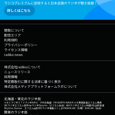
ラジコプレミアムに登録すると日本全国のラジオが聴き放題！
詳しくはこちら
聴取について
配信エリア
利用規約
プライバシーポリシー
ライセンス情報
radiko news
株式会社radikoについて
ニュースリリース
採用情報
特定商取引に関する法律に基づく表示
株式会社メディアプラットフォームラボについて
北海道・東北のラジオ局
ＨＢＣラジオ
ＳＴＶラジオ
AIR-G'（FM北海道）
FM NORTH WAVE
ＲＡＢ青森放送
エフエム青森
IBCラジオ
エフエム岩手
tbcラジオ
Date fm（エフエム仙台）
ABSラジオ
エフエム秋田
YBC山形放送
Rhythm Station エフエム山形
RFCラジオ福島
ふくしまFM
NHK AM（札幌）
NHK AM（仙台）
関東のラジオ局