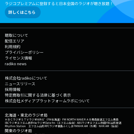
ラジコプレミアムに登録すると日本全国のラジオが聴き放題！
詳しくはこちら
聴取について
配信エリア
利用規約
プライバシーポリシー
ライセンス情報
radiko news
株式会社radikoについて
ニュースリリース
採用情報
特定商取引に関する法律に基づく表示
株式会社メディアプラットフォームラボについて
北海道・東北のラジオ局
ＨＢＣラジオ
ＳＴＶラジオ
AIR-G'（FM北海道）
FM NORTH WAVE
ＲＡＢ青森放送
エフエム青森
IBCラジオ
エフエム岩手
tbcラジオ
Date fm（エフエム仙台）
ABSラジオ
エフエム秋田
YBC山形放送
Rhythm Station エフエム山形
RFCラジオ福島
ふくしまFM
NHK AM（札幌）
NHK AM（仙台）
関東のラジオ局