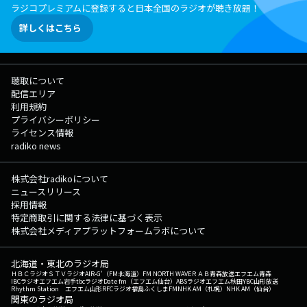
ラジコプレミアムに登録すると日本全国のラジオが聴き放題！
詳しくはこちら
聴取について
配信エリア
利用規約
プライバシーポリシー
ライセンス情報
radiko news
株式会社radikoについて
ニュースリリース
採用情報
特定商取引に関する法律に基づく表示
株式会社メディアプラットフォームラボについて
北海道・東北のラジオ局
ＨＢＣラジオ
ＳＴＶラジオ
AIR-G'（FM北海道）
FM NORTH WAVE
ＲＡＢ青森放送
エフエム青森
IBCラジオ
エフエム岩手
tbcラジオ
Date fm（エフエム仙台）
ABSラジオ
エフエム秋田
YBC山形放送
Rhythm Station エフエム山形
RFCラジオ福島
ふくしまFM
NHK AM（札幌）
NHK AM（仙台）
関東のラジオ局