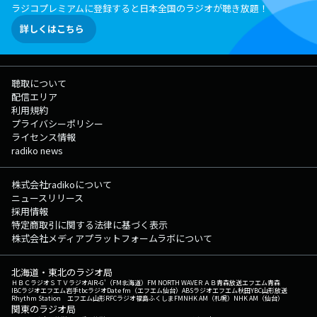
ラジコプレミアムに登録すると日本全国のラジオが聴き放題！
詳しくはこちら
聴取について
配信エリア
利用規約
プライバシーポリシー
ライセンス情報
radiko news
株式会社radikoについて
ニュースリリース
採用情報
特定商取引に関する法律に基づく表示
株式会社メディアプラットフォームラボについて
北海道・東北のラジオ局
ＨＢＣラジオ
ＳＴＶラジオ
AIR-G'（FM北海道）
FM NORTH WAVE
ＲＡＢ青森放送
エフエム青森
IBCラジオ
エフエム岩手
tbcラジオ
Date fm（エフエム仙台）
ABSラジオ
エフエム秋田
YBC山形放送
Rhythm Station エフエム山形
RFCラジオ福島
ふくしまFM
NHK AM（札幌）
NHK AM（仙台）
関東のラジオ局