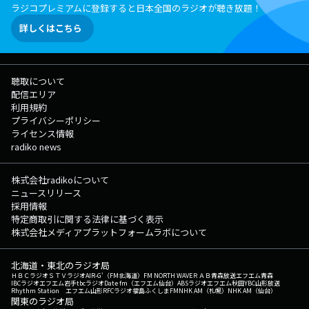
ラジコプレミアムに登録すると日本全国のラジオが聴き放題！
詳しくはこちら
聴取について
配信エリア
利用規約
プライバシーポリシー
ライセンス情報
radiko news
株式会社radikoについて
ニュースリリース
採用情報
特定商取引に関する法律に基づく表示
株式会社メディアプラットフォームラボについて
北海道・東北のラジオ局
ＨＢＣラジオ
ＳＴＶラジオ
AIR-G'（FM北海道）
FM NORTH WAVE
ＲＡＢ青森放送
エフエム青森
IBCラジオ
エフエム岩手
tbcラジオ
Date fm（エフエム仙台）
ABSラジオ
エフエム秋田
YBC山形放送
Rhythm Station エフエム山形
RFCラジオ福島
ふくしまFM
NHK AM（札幌）
NHK AM（仙台）
関東のラジオ局