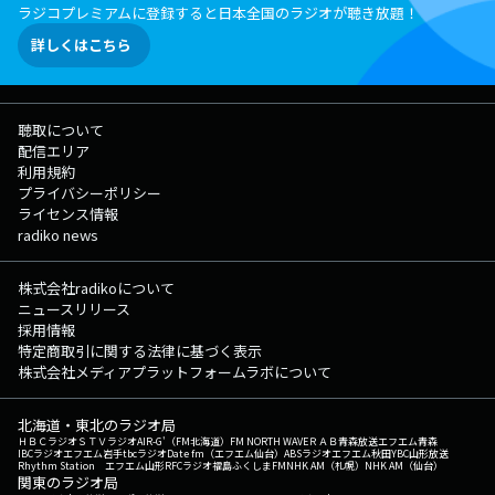
ラジコプレミアムに登録すると日本全国のラジオが聴き放題！
詳しくはこちら
聴取について
配信エリア
利用規約
プライバシーポリシー
ライセンス情報
radiko news
株式会社radikoについて
ニュースリリース
採用情報
特定商取引に関する法律に基づく表示
株式会社メディアプラットフォームラボについて
北海道・東北のラジオ局
ＨＢＣラジオ
ＳＴＶラジオ
AIR-G'（FM北海道）
FM NORTH WAVE
ＲＡＢ青森放送
エフエム青森
IBCラジオ
エフエム岩手
tbcラジオ
Date fm（エフエム仙台）
ABSラジオ
エフエム秋田
YBC山形放送
Rhythm Station エフエム山形
RFCラジオ福島
ふくしまFM
NHK AM（札幌）
NHK AM（仙台）
関東のラジオ局