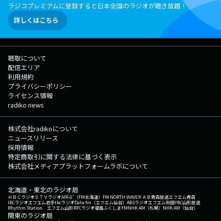
ラジコプレミアムに登録すると日本全国のラジオが聴き放題！
詳しくはこちら
聴取について
配信エリア
利用規約
プライバシーポリシー
ライセンス情報
radiko news
株式会社radikoについて
ニュースリリース
採用情報
特定商取引に関する法律に基づく表示
株式会社メディアプラットフォームラボについて
北海道・東北のラジオ局
ＨＢＣラジオ
ＳＴＶラジオ
AIR-G'（FM北海道）
FM NORTH WAVE
ＲＡＢ青森放送
エフエム青森
IBCラジオ
エフエム岩手
tbcラジオ
Date fm（エフエム仙台）
ABSラジオ
エフエム秋田
YBC山形放送
Rhythm Station エフエム山形
RFCラジオ福島
ふくしまFM
NHK AM（札幌）
NHK AM（仙台）
関東のラジオ局