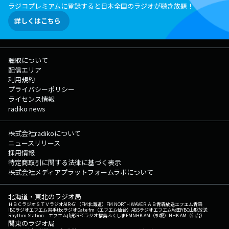
ラジコプレミアムに登録すると日本全国のラジオが聴き放題！
詳しくはこちら
聴取について
配信エリア
利用規約
プライバシーポリシー
ライセンス情報
radiko news
株式会社radikoについて
ニュースリリース
採用情報
特定商取引に関する法律に基づく表示
株式会社メディアプラットフォームラボについて
北海道・東北のラジオ局
ＨＢＣラジオ
ＳＴＶラジオ
AIR-G'（FM北海道）
FM NORTH WAVE
ＲＡＢ青森放送
エフエム青森
IBCラジオ
エフエム岩手
tbcラジオ
Date fm（エフエム仙台）
ABSラジオ
エフエム秋田
YBC山形放送
Rhythm Station エフエム山形
RFCラジオ福島
ふくしまFM
NHK AM（札幌）
NHK AM（仙台）
関東のラジオ局