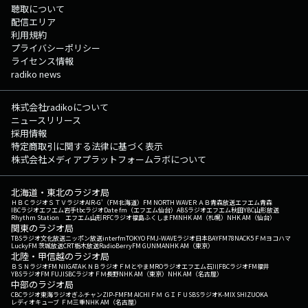
聴取について
配信エリア
利用規約
プライバシーポリシー
ライセンス情報
radiko news
株式会社radikoについて
ニュースリリース
採用情報
特定商取引に関する法律に基づく表示
株式会社メディアプラットフォームラボについて
北海道・東北のラジオ局
ＨＢＣラジオ
ＳＴＶラジオ
AIR-G'（FM北海道）
FM NORTH WAVE
ＲＡＢ青森放送
エフエム青森
IBCラジオ
エフエム岩手
tbcラジオ
Date fm（エフエム仙台）
ABSラジオ
エフエム秋田
YBC山形放送
Rhythm Station エフエム山形
RFCラジオ福島
ふくしまFM
NHK AM（札幌）
NHK AM（仙台）
関東のラジオ局
TBSラジオ
文化放送
ニッポン放送
interfm
TOKYO FM
J-WAVE
ラジオ日本
BAYFM78
NACK5
ＦＭヨコハマ
LuckyFM 茨城放送
CRT栃木放送
RadioBerry
FM GUNMA
NHK AM（東京）
北陸・甲信越のラジオ局
ＢＳＮラジオ
FM NIIGATA
ＫＮＢラジオ
ＦＭとやま
MROラジオ
エフエム石川
FBCラジオ
FM福井
YBSラジオ
FM FUJI
SBCラジオ
ＦＭ長野
NHK AM（東京）
NHK AM（名古屋）
中部のラジオ局
CBCラジオ
東海ラジオ
ぎふチャン
ZIP-FM
FM AICHI
ＦＭ ＧＩＦＵ
SBSラジオ
K-MIX SHIZUOKA
レディオキューブ ＦＭ三重
NHK AM（名古屋）