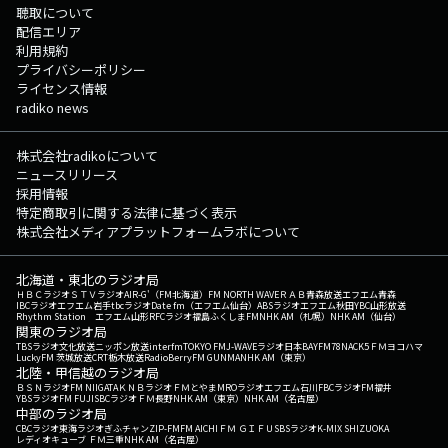
聴取について
配信エリア
利用規約
プライバシーポリシー
ライセンス情報
radiko news
株式会社radikoについて
ニュースリリース
採用情報
特定商取引に関する法律に基づく表示
株式会社メディアプラットフォームラボについて
北海道・東北のラジオ局
ＨＢＣラジオ
ＳＴＶラジオ
AIR-G'（FM北海道）
FM NORTH WAVE
ＲＡＢ青森放送
エフエム青森
IBCラジオ
エフエム岩手
tbcラジオ
Date fm（エフエム仙台）
ABSラジオ
エフエム秋田
YBC山形放送
Rhythm Station エフエム山形
RFCラジオ福島
ふくしまFM
NHK AM（札幌）
NHK AM（仙台）
関東のラジオ局
TBSラジオ
文化放送
ニッポン放送
interfm
TOKYO FM
J-WAVE
ラジオ日本
BAYFM78
NACK5
ＦＭヨコハマ
LuckyFM 茨城放送
CRT栃木放送
RadioBerry
FM GUNMA
NHK AM（東京）
北陸・甲信越のラジオ局
ＢＳＮラジオ
FM NIIGATA
ＫＮＢラジオ
ＦＭとやま
MROラジオ
エフエム石川
FBCラジオ
FM福井
YBSラジオ
FM FUJI
SBCラジオ
ＦＭ長野
NHK AM（東京）
NHK AM（名古屋）
中部のラジオ局
CBCラジオ
東海ラジオ
ぎふチャン
ZIP-FM
FM AICHI
ＦＭ ＧＩＦＵ
SBSラジオ
K-MIX SHIZUOKA
レディオキューブ ＦＭ三重
NHK AM（名古屋）