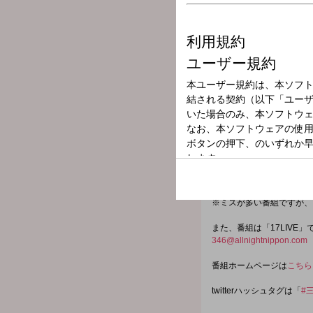
放送局
放送時間
2024年5月17日
番組名
三四郎のオールナ
大ブレイク中のお笑いコン
おもしろナイトにカモン！
みんなでワイワイ騒ごうぜ
※ミスが多い番組ですが、
また、番組は「17LIV
346@allnightnippon.com
番組ホームページは
こちら
twitterハッシュタグは「
#