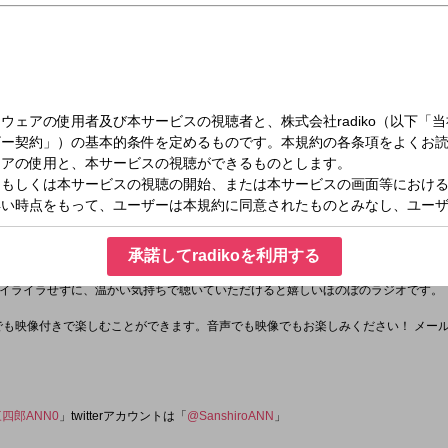
（金）27:00～29:00
イトニッポン0(ZERO)
ビ三四郎が金曜深夜に大はしゃぎ！
カモン！！
承諾してradikoを利用する
！
イライラせずに、温かい気持ちで聴いていただけると嬉しいほのぼのラジオです。
E」でも映像付きで楽しむことができます。音声でも映像でもお楽しみください！ メー
三四郎ANN0
」twitterアカウントは「
@SanshiroANN
」