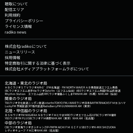
聴取について
配信エリア
利用規約
プライバシーポリシー
ライセンス情報
radiko news
株式会社radikoについて
ニュースリリース
採用情報
特定商取引に関する法律に基づく表示
株式会社メディアプラットフォームラボについて
北海道・東北のラジオ局
ＨＢＣラジオ
ＳＴＶラジオ
AIR-G'（FM北海道）
FM NORTH WAVE
ＲＡＢ青森放送
エフエム青森
IBCラジオ
エフエム岩手
tbcラジオ
Date fm（エフエム仙台）
ABSラジオ
エフエム秋田
YBC山形放送
Rhythm Station エフエム山形
RFCラジオ福島
ふくしまFM
NHK AM（札幌）
NHK AM（仙台）
関東のラジオ局
TBSラジオ
文化放送
ニッポン放送
interfm
TOKYO FM
J-WAVE
ラジオ日本
BAYFM78
NACK5
ＦＭヨコハマ
LuckyFM 茨城放送
CRT栃木放送
RadioBerry
FM GUNMA
NHK AM（東京）
北陸・甲信越のラジオ局
ＢＳＮラジオ
FM NIIGATA
ＫＮＢラジオ
ＦＭとやま
MROラジオ
エフエム石川
FBCラジオ
FM福井
YBSラジオ
FM FUJI
SBCラジオ
ＦＭ長野
NHK AM（東京）
NHK AM（名古屋）
中部のラジオ局
CBCラジオ
東海ラジオ
ぎふチャン
ZIP-FM
FM AICHI
ＦＭ ＧＩＦＵ
SBSラジオ
K-MIX SHIZUOKA
レディオキューブ ＦＭ三重
NHK AM（名古屋）