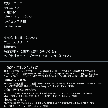
聴取について
配信エリア
利用規約
プライバシーポリシー
ライセンス情報
radiko news
株式会社radikoについて
ニュースリリース
採用情報
特定商取引に関する法律に基づく表示
株式会社メディアプラットフォームラボについて
北海道・東北のラジオ局
ＨＢＣラジオ
ＳＴＶラジオ
AIR-G'（FM北海道）
FM NORTH WAVE
ＲＡＢ青森放送
エフエム青森
IBCラジオ
エフエム岩手
tbcラジオ
Date fm（エフエム仙台）
ABSラジオ
エフエム秋田
YBC山形放送
Rhythm Station エフエム山形
RFCラジオ福島
ふくしまFM
NHK AM（札幌）
NHK AM（仙台）
関東のラジオ局
TBSラジオ
文化放送
ニッポン放送
interfm
TOKYO FM
J-WAVE
ラジオ日本
BAYFM78
NACK5
ＦＭヨコハマ
LuckyFM 茨城放送
CRT栃木放送
RadioBerry
FM GUNMA
NHK AM（東京）
北陸・甲信越のラジオ局
ＢＳＮラジオ
FM NIIGATA
ＫＮＢラジオ
ＦＭとやま
MROラジオ
エフエム石川
FBCラジオ
FM福井
YBSラジオ
FM FUJI
SBCラジオ
ＦＭ長野
NHK AM（東京）
NHK AM（名古屋）
中部のラジオ局
CBCラジオ
東海ラジオ
ぎふチャン
ZIP-FM
FM AICHI
ＦＭ ＧＩＦＵ
SBSラジオ
K-MIX SHIZUOKA
レディオキューブ ＦＭ三重
NHK AM（名古屋）