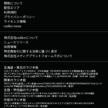
聴取について
配信エリア
利用規約
プライバシーポリシー
ライセンス情報
radiko news
株式会社radikoについて
ニュースリリース
採用情報
特定商取引に関する法律に基づく表示
株式会社メディアプラットフォームラボについて
北海道・東北のラジオ局
ＨＢＣラジオ
ＳＴＶラジオ
AIR-G'（FM北海道）
FM NORTH WAVE
ＲＡＢ青森放送
エフエム青森
IBCラジオ
エフエム岩手
tbcラジオ
Date fm（エフエム仙台）
ABSラジオ
エフエム秋田
YBC山形放送
Rhythm Station エフエム山形
RFCラジオ福島
ふくしまFM
NHK AM（札幌）
NHK AM（仙台）
関東のラジオ局
TBSラジオ
文化放送
ニッポン放送
interfm
TOKYO FM
J-WAVE
ラジオ日本
BAYFM78
NACK5
ＦＭヨコハマ
LuckyFM 茨城放送
CRT栃木放送
RadioBerry
FM GUNMA
NHK AM（東京）
北陸・甲信越のラジオ局
ＢＳＮラジオ
FM NIIGATA
ＫＮＢラジオ
ＦＭとやま
MROラジオ
エフエム石川
FBCラジオ
FM福井
YBSラジオ
FM FUJI
SBCラジオ
ＦＭ長野
NHK AM（東京）
NHK AM（名古屋）
中部のラジオ局
CBCラジオ
東海ラジオ
ぎふチャン
ZIP-FM
FM AICHI
ＦＭ ＧＩＦＵ
SBSラジオ
K-MIX SHIZUOKA
レディオキューブ ＦＭ三重
NHK AM（名古屋）