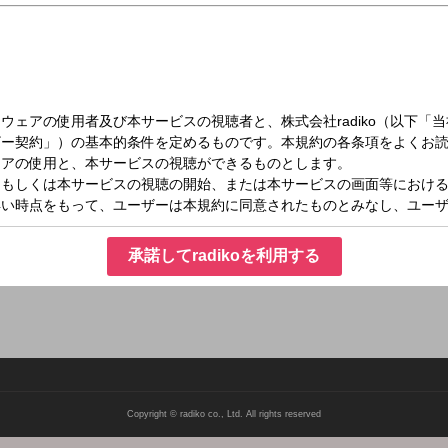
（月）18:20～18:50
の勲章は くじけない心
しいとき、迷っているとき、壁にぶち当たったとき…そんなときの心の支え、勇気
験をもとにした格言を紹介。毎週ひとつの格言と、その言葉の持つチカラをお届けし
承諾してradikoを利用する
Copyright © radiko co., Ltd. All rights reserved