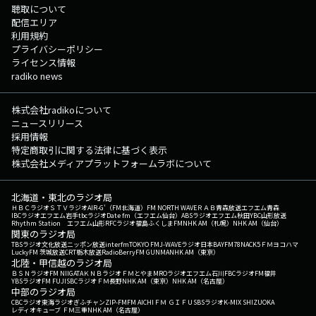
聴取について
配信エリア
利用規約
プライバシーポリシー
ライセンス情報
radiko news
株式会社radikoについて
ニュースリリース
採用情報
特定商取引に関する法律に基づく表示
株式会社メディアプラットフォームラボについて
北海道・東北のラジオ局
ＨＢＣラジオ
ＳＴＶラジオ
AIR-G'（FM北海道）
FM NORTH WAVE
ＲＡＢ青森放送
エフエム青森
IBCラジオ
エフエム岩手
tbcラジオ
Date fm（エフエム仙台）
ABSラジオ
エフエム秋田
YBC山形放送
Rhythm Station エフエム山形
RFCラジオ福島
ふくしまFM
NHK AM（札幌）
NHK AM（仙台）
関東のラジオ局
TBSラジオ
文化放送
ニッポン放送
interfm
TOKYO FM
J-WAVE
ラジオ日本
BAYFM78
NACK5
ＦＭヨコハマ
LuckyFM 茨城放送
CRT栃木放送
RadioBerry
FM GUNMA
NHK AM（東京）
北陸・甲信越のラジオ局
ＢＳＮラジオ
FM NIIGATA
ＫＮＢラジオ
ＦＭとやま
MROラジオ
エフエム石川
FBCラジオ
FM福井
YBSラジオ
FM FUJI
SBCラジオ
ＦＭ長野
NHK AM（東京）
NHK AM（名古屋）
中部のラジオ局
CBCラジオ
東海ラジオ
ぎふチャン
ZIP-FM
FM AICHI
ＦＭ ＧＩＦＵ
SBSラジオ
K-MIX SHIZUOKA
レディオキューブ ＦＭ三重
NHK AM（名古屋）