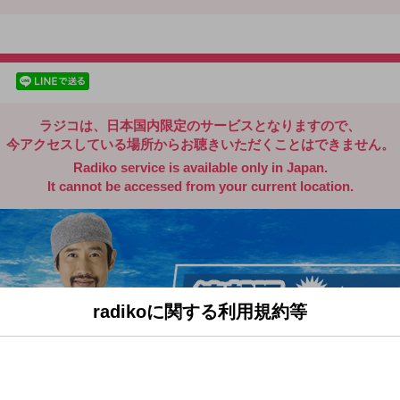
radiko.jp
facebookでシェア
lineでシェア
ラジコは、日本国内限定のサービスとなりますので、
今アクセスしている場所からお聴きいただくことはできません。
Radiko service is available only in Japan.
It cannot be accessed from your current location.
radikoに関する利用規約等