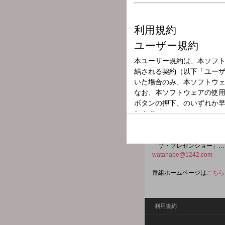
放送局
放送時間
2024年8月18日
番組名
渡部陽一 明日
世界を知る戦場カメラマン
「B級ウォッチ」…世界の
「宮﨑千尋のラーメン応援
「ザ・プレゼンショー」…
watanabe@1242.com
番組ホームページは
こちら
利用規約