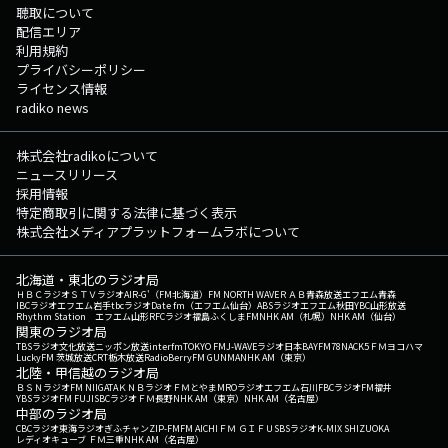
聴取について
配信エリア
利用規約
プライバシーポリシー
ライセンス情報
radiko news
株式会社radikoについて
ニュースリリース
採用情報
特定商取引に関する法律に基づく表示
株式会社メディアプラットフォームラボについて
北海道・東北のラジオ局
ＨＢＣラジオ
ＳＴＶラジオ
AIR-G'（FM北海道）
FM NORTH WAVE
ＲＡＢ青森放送
エフエム青森
IBCラジオ
エフエム岩手
tbcラジオ
Date fm（エフエム仙台）
ABSラジオ
エフエム秋田
YBC山形放送
Rhythm Station エフエム山形
RFCラジオ福島
ふくしまFM
NHK AM（札幌）
NHK AM（仙台）
関東のラジオ局
TBSラジオ
文化放送
ニッポン放送
interfm
TOKYO FM
J-WAVE
ラジオ日本
BAYFM78
NACK5
ＦＭヨコハマ
LuckyFM 茨城放送
CRT栃木放送
RadioBerry
FM GUNMA
NHK AM（東京）
北陸・甲信越のラジオ局
ＢＳＮラジオ
FM NIIGATA
ＫＮＢラジオ
ＦＭとやま
MROラジオ
エフエム石川
FBCラジオ
FM福井
YBSラジオ
FM FUJI
SBCラジオ
ＦＭ長野
NHK AM（東京）
NHK AM（名古屋）
中部のラジオ局
CBCラジオ
東海ラジオ
ぎふチャン
ZIP-FM
FM AICHI
ＦＭ ＧＩＦＵ
SBSラジオ
K-MIX SHIZUOKA
レディオキューブ ＦＭ三重
NHK AM（名古屋）