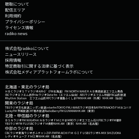
聴取について
配信エリア
利用規約
プライバシーポリシー
ライセンス情報
radiko news
株式会社radikoについて
ニュースリリース
採用情報
特定商取引に関する法律に基づく表示
株式会社メディアプラットフォームラボについて
北海道・東北のラジオ局
ＨＢＣラジオ
ＳＴＶラジオ
AIR-G'（FM北海道）
FM NORTH WAVE
ＲＡＢ青森放送
エフエム青森
IBCラジオ
エフエム岩手
tbcラジオ
Date fm（エフエム仙台）
ABSラジオ
エフエム秋田
YBC山形放送
Rhythm Station エフエム山形
RFCラジオ福島
ふくしまFM
NHK AM（札幌）
NHK AM（仙台）
関東のラジオ局
TBSラジオ
文化放送
ニッポン放送
interfm
TOKYO FM
J-WAVE
ラジオ日本
BAYFM78
NACK5
ＦＭヨコハマ
LuckyFM 茨城放送
CRT栃木放送
RadioBerry
FM GUNMA
NHK AM（東京）
北陸・甲信越のラジオ局
ＢＳＮラジオ
FM NIIGATA
ＫＮＢラジオ
ＦＭとやま
MROラジオ
エフエム石川
FBCラジオ
FM福井
YBSラジオ
FM FUJI
SBCラジオ
ＦＭ長野
NHK AM（東京）
NHK AM（名古屋）
中部のラジオ局
CBCラジオ
東海ラジオ
ぎふチャン
ZIP-FM
FM AICHI
ＦＭ ＧＩＦＵ
SBSラジオ
K-MIX SHIZUOKA
レディオキューブ ＦＭ三重
NHK AM（名古屋）