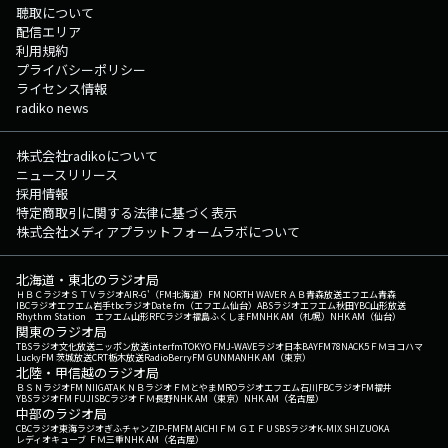
聴取について
配信エリア
利用規約
プライバシーポリシー
ライセンス情報
radiko news
株式会社radikoについて
ニュースリリース
採用情報
特定商取引に関する法律に基づく表示
株式会社メディアプラットフォームラボについて
北海道・東北のラジオ局
ＨＢＣラジオ
ＳＴＶラジオ
AIR-G'（FM北海道）
FM NORTH WAVE
ＲＡＢ青森放送
エフエム青森
IBCラジオ
エフエム岩手
tbcラジオ
Date fm（エフエム仙台）
ABSラジオ
エフエム秋田
YBC山形放送
Rhythm Station エフエム山形
RFCラジオ福島
ふくしまFM
NHK AM（札幌）
NHK AM（仙台）
関東のラジオ局
TBSラジオ
文化放送
ニッポン放送
interfm
TOKYO FM
J-WAVE
ラジオ日本
BAYFM78
NACK5
ＦＭヨコハマ
LuckyFM 茨城放送
CRT栃木放送
RadioBerry
FM GUNMA
NHK AM（東京）
北陸・甲信越のラジオ局
ＢＳＮラジオ
FM NIIGATA
ＫＮＢラジオ
ＦＭとやま
MROラジオ
エフエム石川
FBCラジオ
FM福井
YBSラジオ
FM FUJI
SBCラジオ
ＦＭ長野
NHK AM（東京）
NHK AM（名古屋）
中部のラジオ局
CBCラジオ
東海ラジオ
ぎふチャン
ZIP-FM
FM AICHI
ＦＭ ＧＩＦＵ
SBSラジオ
K-MIX SHIZUOKA
レディオキューブ ＦＭ三重
NHK AM（名古屋）