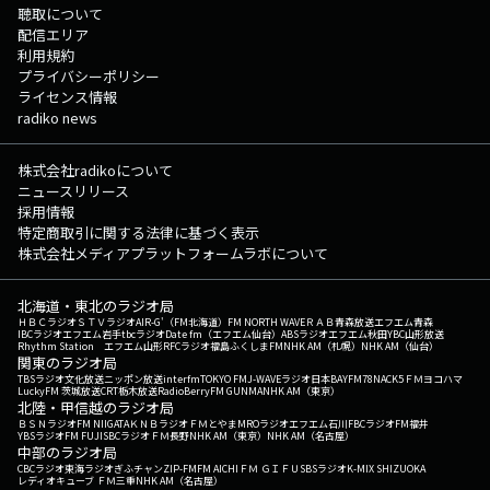
聴取について
配信エリア
利用規約
プライバシーポリシー
ライセンス情報
radiko news
株式会社radikoについて
ニュースリリース
採用情報
特定商取引に関する法律に基づく表示
株式会社メディアプラットフォームラボについて
北海道・東北のラジオ局
ＨＢＣラジオ
ＳＴＶラジオ
AIR-G'（FM北海道）
FM NORTH WAVE
ＲＡＢ青森放送
エフエム青森
IBCラジオ
エフエム岩手
tbcラジオ
Date fm（エフエム仙台）
ABSラジオ
エフエム秋田
YBC山形放送
Rhythm Station エフエム山形
RFCラジオ福島
ふくしまFM
NHK AM（札幌）
NHK AM（仙台）
関東のラジオ局
TBSラジオ
文化放送
ニッポン放送
interfm
TOKYO FM
J-WAVE
ラジオ日本
BAYFM78
NACK5
ＦＭヨコハマ
LuckyFM 茨城放送
CRT栃木放送
RadioBerry
FM GUNMA
NHK AM（東京）
北陸・甲信越のラジオ局
ＢＳＮラジオ
FM NIIGATA
ＫＮＢラジオ
ＦＭとやま
MROラジオ
エフエム石川
FBCラジオ
FM福井
YBSラジオ
FM FUJI
SBCラジオ
ＦＭ長野
NHK AM（東京）
NHK AM（名古屋）
中部のラジオ局
CBCラジオ
東海ラジオ
ぎふチャン
ZIP-FM
FM AICHI
ＦＭ ＧＩＦＵ
SBSラジオ
K-MIX SHIZUOKA
レディオキューブ ＦＭ三重
NHK AM（名古屋）