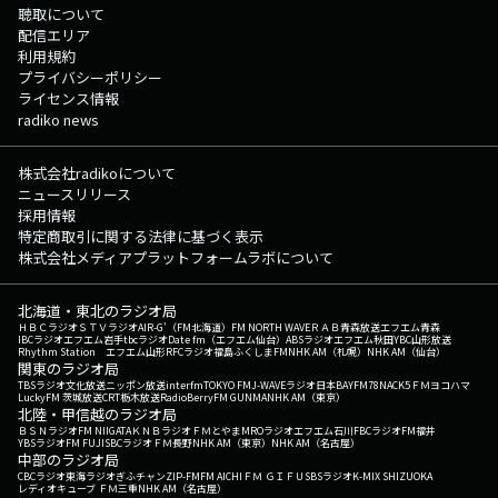
聴取について
配信エリア
利用規約
プライバシーポリシー
ライセンス情報
radiko news
株式会社radikoについて
ニュースリリース
採用情報
特定商取引に関する法律に基づく表示
株式会社メディアプラットフォームラボについて
北海道・東北のラジオ局
ＨＢＣラジオ
ＳＴＶラジオ
AIR-G'（FM北海道）
FM NORTH WAVE
ＲＡＢ青森放送
エフエム青森
IBCラジオ
エフエム岩手
tbcラジオ
Date fm（エフエム仙台）
ABSラジオ
エフエム秋田
YBC山形放送
Rhythm Station エフエム山形
RFCラジオ福島
ふくしまFM
NHK AM（札幌）
NHK AM（仙台）
関東のラジオ局
TBSラジオ
文化放送
ニッポン放送
interfm
TOKYO FM
J-WAVE
ラジオ日本
BAYFM78
NACK5
ＦＭヨコハマ
LuckyFM 茨城放送
CRT栃木放送
RadioBerry
FM GUNMA
NHK AM（東京）
北陸・甲信越のラジオ局
ＢＳＮラジオ
FM NIIGATA
ＫＮＢラジオ
ＦＭとやま
MROラジオ
エフエム石川
FBCラジオ
FM福井
YBSラジオ
FM FUJI
SBCラジオ
ＦＭ長野
NHK AM（東京）
NHK AM（名古屋）
中部のラジオ局
CBCラジオ
東海ラジオ
ぎふチャン
ZIP-FM
FM AICHI
ＦＭ ＧＩＦＵ
SBSラジオ
K-MIX SHIZUOKA
レディオキューブ ＦＭ三重
NHK AM（名古屋）