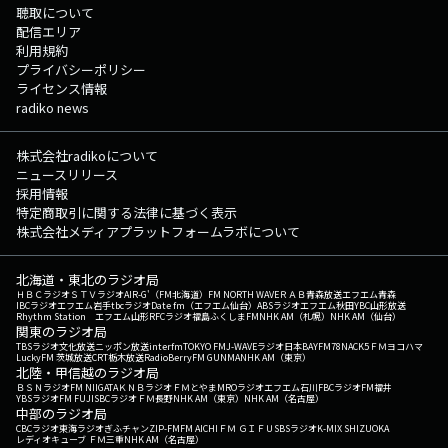
聴取について
配信エリア
利用規約
プライバシーポリシー
ライセンス情報
radiko news
株式会社radikoについて
ニュースリリース
採用情報
特定商取引に関する法律に基づく表示
株式会社メディアプラットフォームラボについて
北海道・東北のラジオ局
ＨＢＣラジオ
ＳＴＶラジオ
AIR-G'（FM北海道）
FM NORTH WAVE
ＲＡＢ青森放送
エフエム青森
IBCラジオ
エフエム岩手
tbcラジオ
Date fm（エフエム仙台）
ABSラジオ
エフエム秋田
YBC山形放送
Rhythm Station エフエム山形
RFCラジオ福島
ふくしまFM
NHK AM（札幌）
NHK AM（仙台）
関東のラジオ局
TBSラジオ
文化放送
ニッポン放送
interfm
TOKYO FM
J-WAVE
ラジオ日本
BAYFM78
NACK5
ＦＭヨコハマ
LuckyFM 茨城放送
CRT栃木放送
RadioBerry
FM GUNMA
NHK AM（東京）
北陸・甲信越のラジオ局
ＢＳＮラジオ
FM NIIGATA
ＫＮＢラジオ
ＦＭとやま
MROラジオ
エフエム石川
FBCラジオ
FM福井
YBSラジオ
FM FUJI
SBCラジオ
ＦＭ長野
NHK AM（東京）
NHK AM（名古屋）
中部のラジオ局
CBCラジオ
東海ラジオ
ぎふチャン
ZIP-FM
FM AICHI
ＦＭ ＧＩＦＵ
SBSラジオ
K-MIX SHIZUOKA
レディオキューブ ＦＭ三重
NHK AM（名古屋）