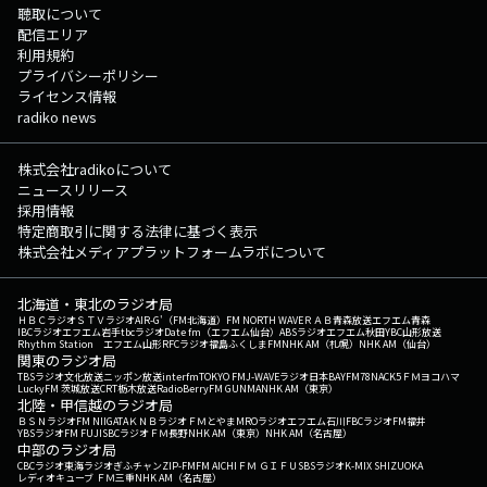
聴取について
配信エリア
利用規約
プライバシーポリシー
ライセンス情報
radiko news
株式会社radikoについて
ニュースリリース
採用情報
特定商取引に関する法律に基づく表示
株式会社メディアプラットフォームラボについて
北海道・東北のラジオ局
ＨＢＣラジオ
ＳＴＶラジオ
AIR-G'（FM北海道）
FM NORTH WAVE
ＲＡＢ青森放送
エフエム青森
IBCラジオ
エフエム岩手
tbcラジオ
Date fm（エフエム仙台）
ABSラジオ
エフエム秋田
YBC山形放送
Rhythm Station エフエム山形
RFCラジオ福島
ふくしまFM
NHK AM（札幌）
NHK AM（仙台）
関東のラジオ局
TBSラジオ
文化放送
ニッポン放送
interfm
TOKYO FM
J-WAVE
ラジオ日本
BAYFM78
NACK5
ＦＭヨコハマ
LuckyFM 茨城放送
CRT栃木放送
RadioBerry
FM GUNMA
NHK AM（東京）
北陸・甲信越のラジオ局
ＢＳＮラジオ
FM NIIGATA
ＫＮＢラジオ
ＦＭとやま
MROラジオ
エフエム石川
FBCラジオ
FM福井
YBSラジオ
FM FUJI
SBCラジオ
ＦＭ長野
NHK AM（東京）
NHK AM（名古屋）
中部のラジオ局
CBCラジオ
東海ラジオ
ぎふチャン
ZIP-FM
FM AICHI
ＦＭ ＧＩＦＵ
SBSラジオ
K-MIX SHIZUOKA
レディオキューブ ＦＭ三重
NHK AM（名古屋）