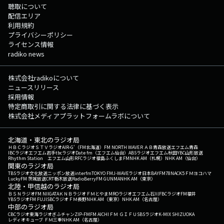
聴取について
配信エリア
利用規約
プライバシーポリシー
ライセンス情報
radiko news
株式会社radikoについて
ニュースリリース
採用情報
特定商取引に関する法律に基づく表示
株式会社メディアプラットフォームラボについて
北海道・東北のラジオ局
ＨＢＣラジオ
ＳＴＶラジオ
AIR-G'（FM北海道）
FM NORTH WAVE
ＲＡＢ青森放送
エフエム青森
IBCラジオ
エフエム岩手
tbcラジオ
Date fm（エフエム仙台）
ABSラジオ
エフエム秋田
YBC山形放送
Rhythm Station エフエム山形
RFCラジオ福島
ふくしまFM
NHK AM（札幌）
NHK AM（仙台）
関東のラジオ局
TBSラジオ
文化放送
ニッポン放送
interfm
TOKYO FM
J-WAVE
ラジオ日本
BAYFM78
NACK5
ＦＭヨコハマ
LuckyFM 茨城放送
CRT栃木放送
RadioBerry
FM GUNMA
NHK AM（東京）
北陸・甲信越のラジオ局
ＢＳＮラジオ
FM NIIGATA
ＫＮＢラジオ
ＦＭとやま
MROラジオ
エフエム石川
FBCラジオ
FM福井
YBSラジオ
FM FUJI
SBCラジオ
ＦＭ長野
NHK AM（東京）
NHK AM（名古屋）
中部のラジオ局
CBCラジオ
東海ラジオ
ぎふチャン
ZIP-FM
FM AICHI
ＦＭ ＧＩＦＵ
SBSラジオ
K-MIX SHIZUOKA
レディオキューブ ＦＭ三重
NHK AM（名古屋）