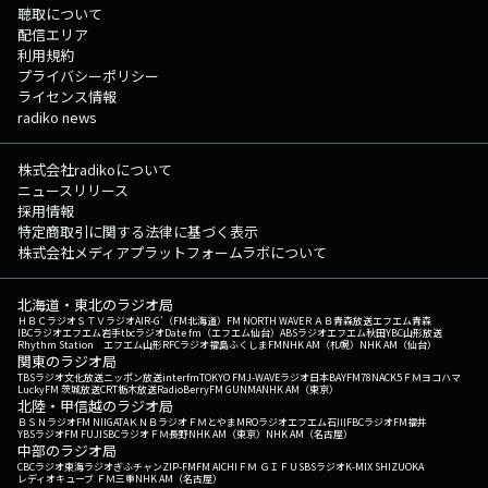
聴取について
配信エリア
利用規約
プライバシーポリシー
ライセンス情報
radiko news
株式会社radikoについて
ニュースリリース
採用情報
特定商取引に関する法律に基づく表示
株式会社メディアプラットフォームラボについて
北海道・東北のラジオ局
ＨＢＣラジオ
ＳＴＶラジオ
AIR-G'（FM北海道）
FM NORTH WAVE
ＲＡＢ青森放送
エフエム青森
IBCラジオ
エフエム岩手
tbcラジオ
Date fm（エフエム仙台）
ABSラジオ
エフエム秋田
YBC山形放送
Rhythm Station エフエム山形
RFCラジオ福島
ふくしまFM
NHK AM（札幌）
NHK AM（仙台）
関東のラジオ局
TBSラジオ
文化放送
ニッポン放送
interfm
TOKYO FM
J-WAVE
ラジオ日本
BAYFM78
NACK5
ＦＭヨコハマ
LuckyFM 茨城放送
CRT栃木放送
RadioBerry
FM GUNMA
NHK AM（東京）
北陸・甲信越のラジオ局
ＢＳＮラジオ
FM NIIGATA
ＫＮＢラジオ
ＦＭとやま
MROラジオ
エフエム石川
FBCラジオ
FM福井
YBSラジオ
FM FUJI
SBCラジオ
ＦＭ長野
NHK AM（東京）
NHK AM（名古屋）
中部のラジオ局
CBCラジオ
東海ラジオ
ぎふチャン
ZIP-FM
FM AICHI
ＦＭ ＧＩＦＵ
SBSラジオ
K-MIX SHIZUOKA
レディオキューブ ＦＭ三重
NHK AM（名古屋）