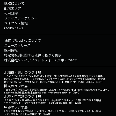
聴取について
配信エリア
利用規約
プライバシーポリシー
ライセンス情報
radiko news
株式会社radikoについて
ニュースリリース
採用情報
特定商取引に関する法律に基づく表示
株式会社メディアプラットフォームラボについて
北海道・東北のラジオ局
ＨＢＣラジオ
ＳＴＶラジオ
AIR-G'（FM北海道）
FM NORTH WAVE
ＲＡＢ青森放送
エフエム青森
IBCラジオ
エフエム岩手
tbcラジオ
Date fm（エフエム仙台）
ABSラジオ
エフエム秋田
YBC山形放送
Rhythm Station エフエム山形
RFCラジオ福島
ふくしまFM
NHK AM（札幌）
NHK AM（仙台）
関東のラジオ局
TBSラジオ
文化放送
ニッポン放送
interfm
TOKYO FM
J-WAVE
ラジオ日本
BAYFM78
NACK5
ＦＭヨコハマ
LuckyFM 茨城放送
CRT栃木放送
RadioBerry
FM GUNMA
NHK AM（東京）
北陸・甲信越のラジオ局
ＢＳＮラジオ
FM NIIGATA
ＫＮＢラジオ
ＦＭとやま
MROラジオ
エフエム石川
FBCラジオ
FM福井
YBSラジオ
FM FUJI
SBCラジオ
ＦＭ長野
NHK AM（東京）
NHK AM（名古屋）
中部のラジオ局
CBCラジオ
東海ラジオ
ぎふチャン
ZIP-FM
FM AICHI
ＦＭ ＧＩＦＵ
SBSラジオ
K-MIX SHIZUOKA
レディオキューブ ＦＭ三重
NHK AM（名古屋）