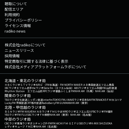
聴取について
配信エリア
利用規約
プライバシーポリシー
ライセンス情報
radiko news
株式会社radikoについて
ニュースリリース
採用情報
特定商取引に関する法律に基づく表示
株式会社メディアプラットフォームラボについて
北海道・東北のラジオ局
ＨＢＣラジオ
ＳＴＶラジオ
AIR-G'（FM北海道）
FM NORTH WAVE
ＲＡＢ青森放送
エフエム青森
IBCラジオ
エフエム岩手
tbcラジオ
Date fm（エフエム仙台）
ABSラジオ
エフエム秋田
YBC山形放送
Rhythm Station エフエム山形
RFCラジオ福島
ふくしまFM
NHK AM（札幌）
NHK AM（仙台）
関東のラジオ局
TBSラジオ
文化放送
ニッポン放送
interfm
TOKYO FM
J-WAVE
ラジオ日本
BAYFM78
NACK5
ＦＭヨコハマ
LuckyFM 茨城放送
CRT栃木放送
RadioBerry
FM GUNMA
NHK AM（東京）
北陸・甲信越のラジオ局
ＢＳＮラジオ
FM NIIGATA
ＫＮＢラジオ
ＦＭとやま
MROラジオ
エフエム石川
FBCラジオ
FM福井
YBSラジオ
FM FUJI
SBCラジオ
ＦＭ長野
NHK AM（東京）
NHK AM（名古屋）
中部のラジオ局
CBCラジオ
東海ラジオ
ぎふチャン
ZIP-FM
FM AICHI
ＦＭ ＧＩＦＵ
SBSラジオ
K-MIX SHIZUOKA
レディオキューブ ＦＭ三重
NHK AM（名古屋）