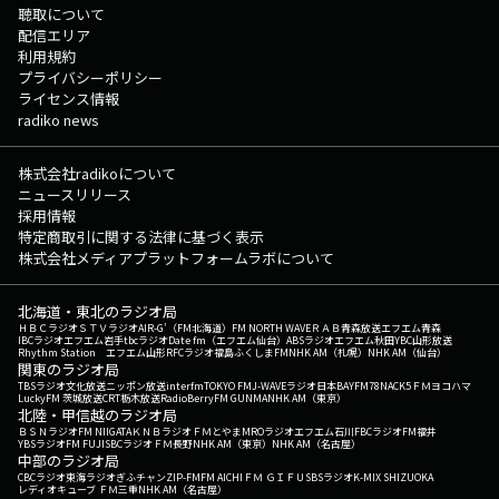
聴取について
配信エリア
利用規約
プライバシーポリシー
ライセンス情報
radiko news
株式会社radikoについて
ニュースリリース
採用情報
特定商取引に関する法律に基づく表示
株式会社メディアプラットフォームラボについて
北海道・東北のラジオ局
ＨＢＣラジオ
ＳＴＶラジオ
AIR-G'（FM北海道）
FM NORTH WAVE
ＲＡＢ青森放送
エフエム青森
IBCラジオ
エフエム岩手
tbcラジオ
Date fm（エフエム仙台）
ABSラジオ
エフエム秋田
YBC山形放送
Rhythm Station エフエム山形
RFCラジオ福島
ふくしまFM
NHK AM（札幌）
NHK AM（仙台）
関東のラジオ局
TBSラジオ
文化放送
ニッポン放送
interfm
TOKYO FM
J-WAVE
ラジオ日本
BAYFM78
NACK5
ＦＭヨコハマ
LuckyFM 茨城放送
CRT栃木放送
RadioBerry
FM GUNMA
NHK AM（東京）
北陸・甲信越のラジオ局
ＢＳＮラジオ
FM NIIGATA
ＫＮＢラジオ
ＦＭとやま
MROラジオ
エフエム石川
FBCラジオ
FM福井
YBSラジオ
FM FUJI
SBCラジオ
ＦＭ長野
NHK AM（東京）
NHK AM（名古屋）
中部のラジオ局
CBCラジオ
東海ラジオ
ぎふチャン
ZIP-FM
FM AICHI
ＦＭ ＧＩＦＵ
SBSラジオ
K-MIX SHIZUOKA
レディオキューブ ＦＭ三重
NHK AM（名古屋）