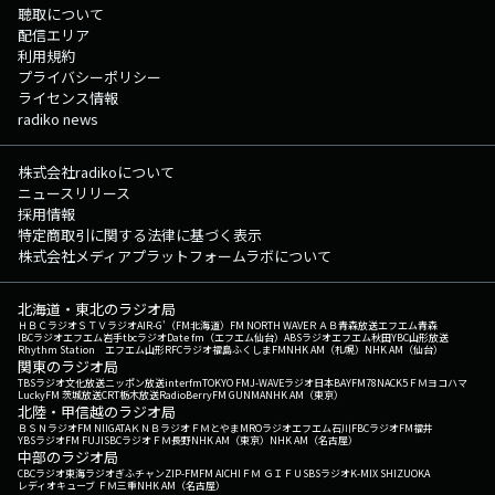
聴取について
配信エリア
利用規約
プライバシーポリシー
ライセンス情報
radiko news
株式会社radikoについて
ニュースリリース
採用情報
特定商取引に関する法律に基づく表示
株式会社メディアプラットフォームラボについて
北海道・東北のラジオ局
ＨＢＣラジオ
ＳＴＶラジオ
AIR-G'（FM北海道）
FM NORTH WAVE
ＲＡＢ青森放送
エフエム青森
IBCラジオ
エフエム岩手
tbcラジオ
Date fm（エフエム仙台）
ABSラジオ
エフエム秋田
YBC山形放送
Rhythm Station エフエム山形
RFCラジオ福島
ふくしまFM
NHK AM（札幌）
NHK AM（仙台）
関東のラジオ局
TBSラジオ
文化放送
ニッポン放送
interfm
TOKYO FM
J-WAVE
ラジオ日本
BAYFM78
NACK5
ＦＭヨコハマ
LuckyFM 茨城放送
CRT栃木放送
RadioBerry
FM GUNMA
NHK AM（東京）
北陸・甲信越のラジオ局
ＢＳＮラジオ
FM NIIGATA
ＫＮＢラジオ
ＦＭとやま
MROラジオ
エフエム石川
FBCラジオ
FM福井
YBSラジオ
FM FUJI
SBCラジオ
ＦＭ長野
NHK AM（東京）
NHK AM（名古屋）
中部のラジオ局
CBCラジオ
東海ラジオ
ぎふチャン
ZIP-FM
FM AICHI
ＦＭ ＧＩＦＵ
SBSラジオ
K-MIX SHIZUOKA
レディオキューブ ＦＭ三重
NHK AM（名古屋）