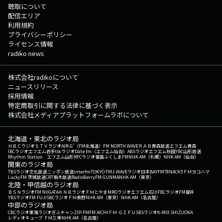
聴取について
配信エリア
利用規約
プライバシーポリシー
ライセンス情報
radiko news
株式会社radikoについて
ニュースリリース
採用情報
特定商取引に関する法律に基づく表示
株式会社メディアプラットフォームラボについて
北海道・東北のラジオ局
ＨＢＣラジオ
ＳＴＶラジオ
AIR-G'（FM北海道）
FM NORTH WAVE
ＲＡＢ青森放送
エフエム青森
IBCラジオ
エフエム岩手
tbcラジオ
Date fm（エフエム仙台）
ABSラジオ
エフエム秋田
YBC山形放送
Rhythm Station エフエム山形
RFCラジオ福島
ふくしまFM
NHK AM（札幌）
NHK AM（仙台）
関東のラジオ局
TBSラジオ
文化放送
ニッポン放送
interfm
TOKYO FM
J-WAVE
ラジオ日本
BAYFM78
NACK5
ＦＭヨコハマ
LuckyFM 茨城放送
CRT栃木放送
RadioBerry
FM GUNMA
NHK AM（東京）
北陸・甲信越のラジオ局
ＢＳＮラジオ
FM NIIGATA
ＫＮＢラジオ
ＦＭとやま
MROラジオ
エフエム石川
FBCラジオ
FM福井
YBSラジオ
FM FUJI
SBCラジオ
ＦＭ長野
NHK AM（東京）
NHK AM（名古屋）
中部のラジオ局
CBCラジオ
東海ラジオ
ぎふチャン
ZIP-FM
FM AICHI
ＦＭ ＧＩＦＵ
SBSラジオ
K-MIX SHIZUOKA
レディオキューブ ＦＭ三重
NHK AM（名古屋）