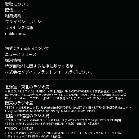
聴取について
配信エリア
利用規約
プライバシーポリシー
ライセンス情報
radiko news
株式会社radikoについて
ニュースリリース
採用情報
特定商取引に関する法律に基づく表示
株式会社メディアプラットフォームラボについて
北海道・東北のラジオ局
ＨＢＣラジオ
ＳＴＶラジオ
AIR-G'（FM北海道）
FM NORTH WAVE
ＲＡＢ青森放送
エフエム青森
IBCラジオ
エフエム岩手
tbcラジオ
Date fm（エフエム仙台）
ABSラジオ
エフエム秋田
YBC山形放送
Rhythm Station エフエム山形
RFCラジオ福島
ふくしまFM
NHK AM（札幌）
NHK AM（仙台）
関東のラジオ局
TBSラジオ
文化放送
ニッポン放送
interfm
TOKYO FM
J-WAVE
ラジオ日本
BAYFM78
NACK5
ＦＭヨコハマ
LuckyFM 茨城放送
CRT栃木放送
RadioBerry
FM GUNMA
NHK AM（東京）
北陸・甲信越のラジオ局
ＢＳＮラジオ
FM NIIGATA
ＫＮＢラジオ
ＦＭとやま
MROラジオ
エフエム石川
FBCラジオ
FM福井
YBSラジオ
FM FUJI
SBCラジオ
ＦＭ長野
NHK AM（東京）
NHK AM（名古屋）
中部のラジオ局
CBCラジオ
東海ラジオ
ぎふチャン
ZIP-FM
FM AICHI
ＦＭ ＧＩＦＵ
SBSラジオ
K-MIX SHIZUOKA
レディオキューブ ＦＭ三重
NHK AM（名古屋）