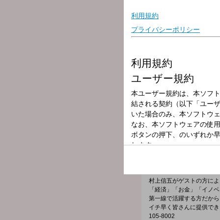
放送局
放送時間
2025年5月10日
番組名
村上信五くんと
5月10日（土）の『村上
講師は、番組でおなじみ“
番組メールフォーム：
https://form.run/@murakam
X（旧Twitter）ページは「
h
村上信五がゲストの方によ
「経済」「お金」「イノベ
第一線で活躍する方だから
イチ早く皆さんに提供でき
105-8002