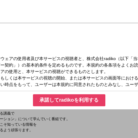
（土）09:00～10:00
経済クン
信五くんと経済クン』は、村上くんも待望の"最新文房具"を特集！
文具ソムリエール”の菅未里です！
i
承諾してradikoを利用する
ttps://twitter.com/murakamikeizai
」
る講義で
ーション」について学んでいく番組です。
こそ知っている情報を
るよう頑張ります。