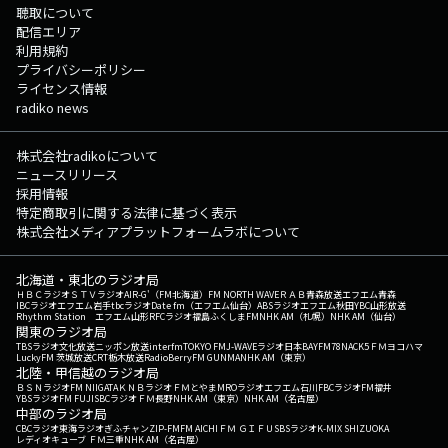
聴取について
配信エリア
利用規約
プライバシーポリシー
ライセンス情報
radiko news
株式会社radikoについて
ニュースリリース
採用情報
特定商取引に関する法律に基づく表示
株式会社メディアプラットフォームラボについて
北海道・東北のラジオ局
ＨＢＣラジオ
ＳＴＶラジオ
AIR-G'（FM北海道）
FM NORTH WAVE
ＲＡＢ青森放送
エフエム青森
IBCラジオ
エフエム岩手
tbcラジオ
Date fm（エフエム仙台）
ABSラジオ
エフエム秋田
YBC山形放送
Rhythm Station エフエム山形
RFCラジオ福島
ふくしまFM
NHK AM（札幌）
NHK AM（仙台）
関東のラジオ局
TBSラジオ
文化放送
ニッポン放送
interfm
TOKYO FM
J-WAVE
ラジオ日本
BAYFM78
NACK5
ＦＭヨコハマ
LuckyFM 茨城放送
CRT栃木放送
RadioBerry
FM GUNMA
NHK AM（東京）
北陸・甲信越のラジオ局
ＢＳＮラジオ
FM NIIGATA
ＫＮＢラジオ
ＦＭとやま
MROラジオ
エフエム石川
FBCラジオ
FM福井
YBSラジオ
FM FUJI
SBCラジオ
ＦＭ長野
NHK AM（東京）
NHK AM（名古屋）
中部のラジオ局
CBCラジオ
東海ラジオ
ぎふチャン
ZIP-FM
FM AICHI
ＦＭ ＧＩＦＵ
SBSラジオ
K-MIX SHIZUOKA
レディオキューブ ＦＭ三重
NHK AM（名古屋）