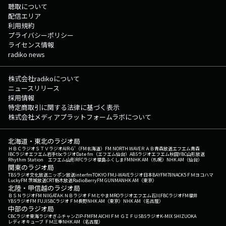
聴取について
配信エリア
利用規約
プライバシーポリシー
ライセンス情報
radiko news
株式会社radikoについて
ニュースリリース
採用情報
特定商取引に関する法律に基づく表示
株式会社メディアプラットフォームラボについて
北海道・東北のラジオ局
ＨＢＣラジオ
ＳＴＶラジオ
AIR-G'（FM北海道）
FM NORTH WAVE
ＲＡＢ青森放送
エフエム青森
IBCラジオ
エフエム岩手
tbcラジオ
Date fm（エフエム仙台）
ABSラジオ
エフエム秋田
YBC山形放送
Rhythm Station エフエム山形
RFCラジオ福島
ふくしまFM
NHK AM（札幌）
NHK AM（仙台）
関東のラジオ局
TBSラジオ
文化放送
ニッポン放送
interfm
TOKYO FM
J-WAVE
ラジオ日本
BAYFM78
NACK5
ＦＭヨコハマ
LuckyFM 茨城放送
CRT栃木放送
RadioBerry
FM GUNMA
NHK AM（東京）
北陸・甲信越のラジオ局
ＢＳＮラジオ
FM NIIGATA
ＫＮＢラジオ
ＦＭとやま
MROラジオ
エフエム石川
FBCラジオ
FM福井
YBSラジオ
FM FUJI
SBCラジオ
ＦＭ長野
NHK AM（東京）
NHK AM（名古屋）
中部のラジオ局
CBCラジオ
東海ラジオ
ぎふチャン
ZIP-FM
FM AICHI
ＦＭ ＧＩＦＵ
SBSラジオ
K-MIX SHIZUOKA
レディオキューブ ＦＭ三重
NHK AM（名古屋）