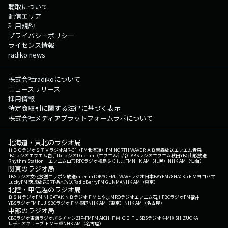
聴取について
配信エリア
利用規約
プライバシーポリシー
ライセンス情報
radiko news
株式会社radikoについて
ニュースリリース
採用情報
特定商取引に関する法律に基づく表示
株式会社メディアプラットフォームラボについて
北海道・東北のラジオ局
ＨＢＣラジオ
ＳＴＶラジオ
AIR-G'（FM北海道）
FM NORTH WAVE
ＲＡＢ青森放送
エフエム青森
IBCラジオ
エフエム岩手
tbcラジオ
Date fm（エフエム仙台）
ABSラジオ
エフエム秋田
YBC山形放送
Rhythm Station エフエム山形
RFCラジオ福島
ふくしまFM
NHK AM（札幌）
NHK AM（仙台）
関東のラジオ局
TBSラジオ
文化放送
ニッポン放送
interfm
TOKYO FM
J-WAVE
ラジオ日本
BAYFM78
NACK5
ＦＭヨコハマ
LuckyFM 茨城放送
CRT栃木放送
RadioBerry
FM GUNMA
NHK AM（東京）
北陸・甲信越のラジオ局
ＢＳＮラジオ
FM NIIGATA
ＫＮＢラジオ
ＦＭとやま
MROラジオ
エフエム石川
FBCラジオ
FM福井
YBSラジオ
FM FUJI
SBCラジオ
ＦＭ長野
NHK AM（東京）
NHK AM（名古屋）
中部のラジオ局
CBCラジオ
東海ラジオ
ぎふチャン
ZIP-FM
FM AICHI
ＦＭ ＧＩＦＵ
SBSラジオ
K-MIX SHIZUOKA
レディオキューブ ＦＭ三重
NHK AM（名古屋）