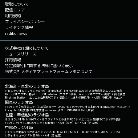
聴取について
配信エリア
利用規約
プライバシーポリシー
ライセンス情報
radiko news
株式会社radikoについて
ニュースリリース
採用情報
特定商取引に関する法律に基づく表示
株式会社メディアプラットフォームラボについて
北海道・東北のラジオ局
ＨＢＣラジオ
ＳＴＶラジオ
AIR-G'（FM北海道）
FM NORTH WAVE
ＲＡＢ青森放送
エフエム青森
IBCラジオ
エフエム岩手
tbcラジオ
Date fm（エフエム仙台）
ABSラジオ
エフエム秋田
YBC山形放送
Rhythm Station エフエム山形
RFCラジオ福島
ふくしまFM
NHK AM（札幌）
NHK AM（仙台）
関東のラジオ局
TBSラジオ
文化放送
ニッポン放送
interfm
TOKYO FM
J-WAVE
ラジオ日本
BAYFM78
NACK5
ＦＭヨコハマ
LuckyFM 茨城放送
CRT栃木放送
RadioBerry
FM GUNMA
NHK AM（東京）
北陸・甲信越のラジオ局
ＢＳＮラジオ
FM NIIGATA
ＫＮＢラジオ
ＦＭとやま
MROラジオ
エフエム石川
FBCラジオ
FM福井
YBSラジオ
FM FUJI
SBCラジオ
ＦＭ長野
NHK AM（東京）
NHK AM（名古屋）
中部のラジオ局
CBCラジオ
東海ラジオ
ぎふチャン
ZIP-FM
FM AICHI
ＦＭ ＧＩＦＵ
SBSラジオ
K-MIX SHIZUOKA
レディオキューブ ＦＭ三重
NHK AM（名古屋）