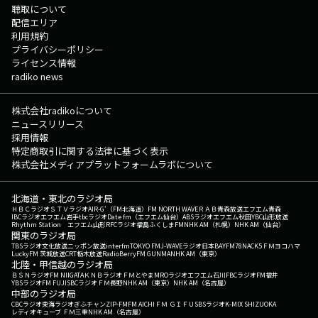
聴取について
配信エリア
利用規約
プライバシーポリシー
ライセンス情報
radiko news
株式会社radikoについて
ニュースリリース
採用情報
特定商取引に関する法律に基づく表示
株式会社メディアプラットフォームラボについて
北海道・東北のラジオ局
ＨＢＣラジオ
ＳＴＶラジオ
AIR-G'（FM北海道）
FM NORTH WAVE
ＲＡＢ青森放送
エフエム青森
IBCラジオ
エフエム岩手
tbcラジオ
Date fm（エフエム仙台）
ABSラジオ
エフエム秋田
YBC山形放送
Rhythm Station エフエム山形
RFCラジオ福島
ふくしまFM
NHK AM（札幌）
NHK AM（仙台）
関東のラジオ局
TBSラジオ
文化放送
ニッポン放送
interfm
TOKYO FM
J-WAVE
ラジオ日本
BAYFM78
NACK5
ＦＭヨコハマ
LuckyFM 茨城放送
CRT栃木放送
RadioBerry
FM GUNMA
NHK AM（東京）
北陸・甲信越のラジオ局
ＢＳＮラジオ
FM NIIGATA
ＫＮＢラジオ
ＦＭとやま
MROラジオ
エフエム石川
FBCラジオ
FM福井
YBSラジオ
FM FUJI
SBCラジオ
ＦＭ長野
NHK AM（東京）
NHK AM（名古屋）
中部のラジオ局
CBCラジオ
東海ラジオ
ぎふチャン
ZIP-FM
FM AICHI
ＦＭ ＧＩＦＵ
SBSラジオ
K-MIX SHIZUOKA
レディオキューブ ＦＭ三重
NHK AM（名古屋）