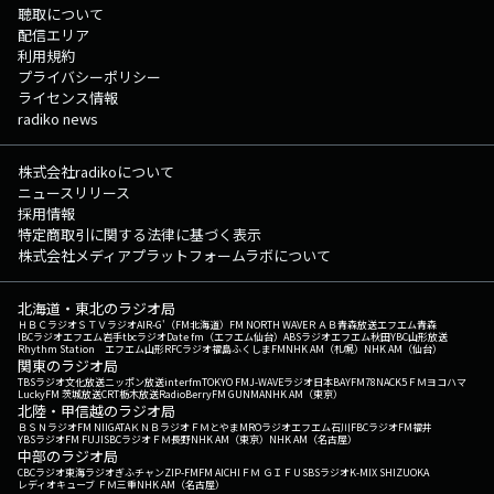
聴取について
配信エリア
利用規約
プライバシーポリシー
ライセンス情報
radiko news
株式会社radikoについて
ニュースリリース
採用情報
特定商取引に関する法律に基づく表示
株式会社メディアプラットフォームラボについて
北海道・東北のラジオ局
ＨＢＣラジオ
ＳＴＶラジオ
AIR-G'（FM北海道）
FM NORTH WAVE
ＲＡＢ青森放送
エフエム青森
IBCラジオ
エフエム岩手
tbcラジオ
Date fm（エフエム仙台）
ABSラジオ
エフエム秋田
YBC山形放送
Rhythm Station エフエム山形
RFCラジオ福島
ふくしまFM
NHK AM（札幌）
NHK AM（仙台）
関東のラジオ局
TBSラジオ
文化放送
ニッポン放送
interfm
TOKYO FM
J-WAVE
ラジオ日本
BAYFM78
NACK5
ＦＭヨコハマ
LuckyFM 茨城放送
CRT栃木放送
RadioBerry
FM GUNMA
NHK AM（東京）
北陸・甲信越のラジオ局
ＢＳＮラジオ
FM NIIGATA
ＫＮＢラジオ
ＦＭとやま
MROラジオ
エフエム石川
FBCラジオ
FM福井
YBSラジオ
FM FUJI
SBCラジオ
ＦＭ長野
NHK AM（東京）
NHK AM（名古屋）
中部のラジオ局
CBCラジオ
東海ラジオ
ぎふチャン
ZIP-FM
FM AICHI
ＦＭ ＧＩＦＵ
SBSラジオ
K-MIX SHIZUOKA
レディオキューブ ＦＭ三重
NHK AM（名古屋）