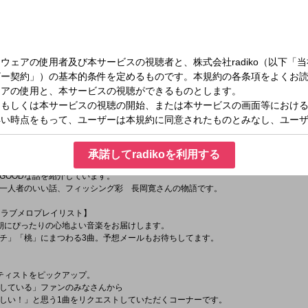
45頃、9:00（ベランダ天気予報）、10:10頃
ここがすごい！」
・亀田誠治さんが委員長自ら！解説してくれます！
なさい」】
たエピソードを紹介して一緒に謝っていきます。
惑の音楽沼 昭和ソングに手を出すな！】
、80年代アイドル特集！
」の制作秘話を紹介します。
承諾してradikoを利用する
とストーリー】
OODな話を紹介しています。
一人者のいい話、フィッシング彩 長岡寛さんの物語です。
曲！ラブメロプレイリスト】
朝にぴったりの心地よい音楽をお届けします。
チ」「桃」にまつわる3曲。予想メールもお待ちしてます。
ティストをピックアップ。
している」ファンのみなさんから
しい！」と思う1曲をリクエストしていただくコーナーです。