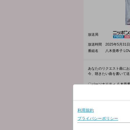
放送局
放送時間
2025年5月31日
番組名
八木亜希子 LOV
あなたのリクエスト曲にお
今、聴きたい曲を書いて送
〇パーソナリティ 八木亜
●メールテーマ
“今あなたが聞きたい曲“
「今〇〇しながら聞いて
パーソナリティへの質問
リクエスト、メッセージ
毎週1名様に八木亜希子