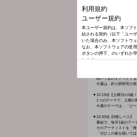
▼【気になる天気予報】…8:
▼9:10頃【3分でポン！】
「日比谷音楽祭2025の
日比谷音楽祭実行委員長
▼9:35頃【私の「ごめん
あなたのやらかしちゃっ
▼9:50頃【再発見！魅
昭和ソングの奥深い世界
今週は…中森明菜「十戒
▼10:00頃【10時のグッ
聴いて思わずグッとくるG
今週は…釣り餌研究の第
▼10:15頃【土曜日の3
1つのテーマで、土曜の
今週のテーマは…「ピー
▼10:30頃【#推しベス】
番組で、毎月1組のアー
そのアーティストを「推
「ぜひこの曲を聴いてほ