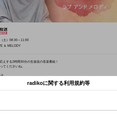
（土）08:30～11:00
E ＆ MELODY
応えする2時間30分の生放送の音楽番組！
ってくださいね。
希子
radikoに関する利用規約等
タイトルがわからなくても、アーティストだけでもOK。
います！」「この週末の予定」、
、突っ込み、感想など気軽に参加してみてください！
を送ってくださった方から、
直筆イラスト入りの、番組オリジナルサーモボトルをプレゼント！