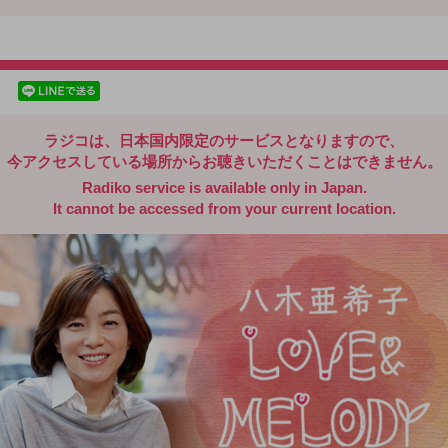
radiko.jp
facebookでシェア
lineでシェア
ラジコは、日本国内限定のサービスとなりますので、
今アクセスしている場所からお聴きいただくことはできません。
Radiko service is available only in Japan.
It cannot be accessed from your current location.