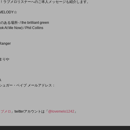
！ラブメロリスナーへのご本人メッセージも紹介します。
ELODY☆
-愛のある場所- / the brilliant green
ok At Me Now) / Phil Collins
 Ranger
内まりや
A
 シュガー・ベイブ メールアドレス：
ラブメロ
」twitterアカウントは「
@lovemelo1242
」