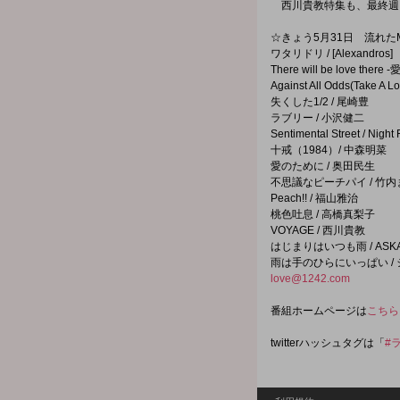
西川貴教特集も、最終週
☆きょう5月31日 流れたM
ワタリドリ / [Alexandros]
There will be love there 
Against All Odds(Take A Lo
失くした1/2 / 尾崎豊
ラブリー / 小沢健二
Sentimental Street / Night
十戒（1984）/ 中森明菜
愛のために / 奥田民生
不思議なピーチパイ / 竹
Peach!! / 福山雅治
桃色吐息 / 高橋真梨子
VOYAGE / 西川貴教
はじまりはいつも雨 / ASK
雨は手のひらにいっぱい /
love@1242.com
番組ホームページは
こちら
twitterハッシュタグは「
#