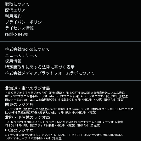
聴取について
配信エリア
利用規約
プライバシーポリシー
ライセンス情報
radiko news
株式会社radikoについて
ニュースリリース
採用情報
特定商取引に関する法律に基づく表示
株式会社メディアプラットフォームラボについて
北海道・東北のラジオ局
ＨＢＣラジオ
ＳＴＶラジオ
AIR-G'（FM北海道）
FM NORTH WAVE
ＲＡＢ青森放送
エフエム青森
IBCラジオ
エフエム岩手
tbcラジオ
Date fm（エフエム仙台）
ABSラジオ
エフエム秋田
YBC山形放送
Rhythm Station エフエム山形
RFCラジオ福島
ふくしまFM
NHK AM（札幌）
NHK AM（仙台）
関東のラジオ局
TBSラジオ
文化放送
ニッポン放送
interfm
TOKYO FM
J-WAVE
ラジオ日本
BAYFM78
NACK5
ＦＭヨコハマ
LuckyFM 茨城放送
CRT栃木放送
RadioBerry
FM GUNMA
NHK AM（東京）
北陸・甲信越のラジオ局
ＢＳＮラジオ
FM NIIGATA
ＫＮＢラジオ
ＦＭとやま
MROラジオ
エフエム石川
FBCラジオ
FM福井
YBSラジオ
FM FUJI
SBCラジオ
ＦＭ長野
NHK AM（東京）
NHK AM（名古屋）
中部のラジオ局
CBCラジオ
東海ラジオ
ぎふチャン
ZIP-FM
FM AICHI
ＦＭ ＧＩＦＵ
SBSラジオ
K-MIX SHIZUOKA
レディオキューブ ＦＭ三重
NHK AM（名古屋）