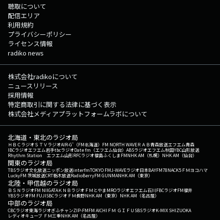
聴取について
配信エリア
利用規約
プライバシーポリシー
ライセンス情報
radiko news
株式会社radikoについて
ニュースリリース
採用情報
特定商取引に関する法律に基づく表示
株式会社メディアプラットフォームラボについて
北海道・東北のラジオ局
ＨＢＣラジオ
ＳＴＶラジオ
AIR-G'（FM北海道）
FM NORTH WAVE
ＲＡＢ青森放送
エフエム青森
IBCラジオ
エフエム岩手
tbcラジオ
Date fm（エフエム仙台）
ABSラジオ
エフエム秋田
YBC山形放送
Rhythm Station エフエム山形
RFCラジオ福島
ふくしまFM
NHK AM（札幌）
NHK AM（仙台）
関東のラジオ局
TBSラジオ
文化放送
ニッポン放送
interfm
TOKYO FM
J-WAVE
ラジオ日本
BAYFM78
NACK5
ＦＭヨコハマ
LuckyFM 茨城放送
CRT栃木放送
RadioBerry
FM GUNMA
NHK AM（東京）
北陸・甲信越のラジオ局
ＢＳＮラジオ
FM NIIGATA
ＫＮＢラジオ
ＦＭとやま
MROラジオ
エフエム石川
FBCラジオ
FM福井
YBSラジオ
FM FUJI
SBCラジオ
ＦＭ長野
NHK AM（東京）
NHK AM（名古屋）
中部のラジオ局
CBCラジオ
東海ラジオ
ぎふチャン
ZIP-FM
FM AICHI
ＦＭ ＧＩＦＵ
SBSラジオ
K-MIX SHIZUOKA
レディオキューブ ＦＭ三重
NHK AM（名古屋）