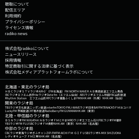
聴取について
配信エリア
利用規約
プライバシーポリシー
ライセンス情報
radiko news
株式会社radikoについて
ニュースリリース
採用情報
特定商取引に関する法律に基づく表示
株式会社メディアプラットフォームラボについて
北海道・東北のラジオ局
ＨＢＣラジオ
ＳＴＶラジオ
AIR-G'（FM北海道）
FM NORTH WAVE
ＲＡＢ青森放送
エフエム青森
IBCラジオ
エフエム岩手
tbcラジオ
Date fm（エフエム仙台）
ABSラジオ
エフエム秋田
YBC山形放送
Rhythm Station エフエム山形
RFCラジオ福島
ふくしまFM
NHK AM（札幌）
NHK AM（仙台）
関東のラジオ局
TBSラジオ
文化放送
ニッポン放送
interfm
TOKYO FM
J-WAVE
ラジオ日本
BAYFM78
NACK5
ＦＭヨコハマ
LuckyFM 茨城放送
CRT栃木放送
RadioBerry
FM GUNMA
NHK AM（東京）
北陸・甲信越のラジオ局
ＢＳＮラジオ
FM NIIGATA
ＫＮＢラジオ
ＦＭとやま
MROラジオ
エフエム石川
FBCラジオ
FM福井
YBSラジオ
FM FUJI
SBCラジオ
ＦＭ長野
NHK AM（東京）
NHK AM（名古屋）
中部のラジオ局
CBCラジオ
東海ラジオ
ぎふチャン
ZIP-FM
FM AICHI
ＦＭ ＧＩＦＵ
SBSラジオ
K-MIX SHIZUOKA
レディオキューブ ＦＭ三重
NHK AM（名古屋）