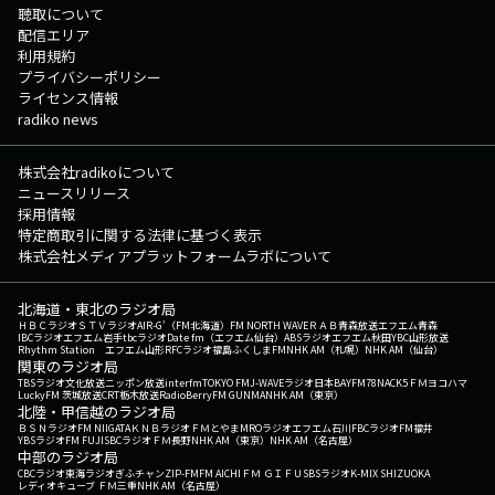
聴取について
配信エリア
利用規約
プライバシーポリシー
ライセンス情報
radiko news
株式会社radikoについて
ニュースリリース
採用情報
特定商取引に関する法律に基づく表示
株式会社メディアプラットフォームラボについて
北海道・東北のラジオ局
ＨＢＣラジオ
ＳＴＶラジオ
AIR-G'（FM北海道）
FM NORTH WAVE
ＲＡＢ青森放送
エフエム青森
IBCラジオ
エフエム岩手
tbcラジオ
Date fm（エフエム仙台）
ABSラジオ
エフエム秋田
YBC山形放送
Rhythm Station エフエム山形
RFCラジオ福島
ふくしまFM
NHK AM（札幌）
NHK AM（仙台）
関東のラジオ局
TBSラジオ
文化放送
ニッポン放送
interfm
TOKYO FM
J-WAVE
ラジオ日本
BAYFM78
NACK5
ＦＭヨコハマ
LuckyFM 茨城放送
CRT栃木放送
RadioBerry
FM GUNMA
NHK AM（東京）
北陸・甲信越のラジオ局
ＢＳＮラジオ
FM NIIGATA
ＫＮＢラジオ
ＦＭとやま
MROラジオ
エフエム石川
FBCラジオ
FM福井
YBSラジオ
FM FUJI
SBCラジオ
ＦＭ長野
NHK AM（東京）
NHK AM（名古屋）
中部のラジオ局
CBCラジオ
東海ラジオ
ぎふチャン
ZIP-FM
FM AICHI
ＦＭ ＧＩＦＵ
SBSラジオ
K-MIX SHIZUOKA
レディオキューブ ＦＭ三重
NHK AM（名古屋）