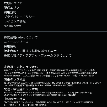
聴取について
配信エリア
利用規約
プライバシーポリシー
ライセンス情報
radiko news
株式会社radikoについて
ニュースリリース
採用情報
特定商取引に関する法律に基づく表示
株式会社メディアプラットフォームラボについて
北海道・東北のラジオ局
ＨＢＣラジオ
ＳＴＶラジオ
AIR-G'（FM北海道）
FM NORTH WAVE
ＲＡＢ青森放送
エフエム青森
IBCラジオ
エフエム岩手
tbcラジオ
Date fm（エフエム仙台）
ABSラジオ
エフエム秋田
YBC山形放送
Rhythm Station エフエム山形
RFCラジオ福島
ふくしまFM
NHK AM（札幌）
NHK AM（仙台）
関東のラジオ局
TBSラジオ
文化放送
ニッポン放送
interfm
TOKYO FM
J-WAVE
ラジオ日本
BAYFM78
NACK5
ＦＭヨコハマ
LuckyFM 茨城放送
CRT栃木放送
RadioBerry
FM GUNMA
NHK AM（東京）
北陸・甲信越のラジオ局
ＢＳＮラジオ
FM NIIGATA
ＫＮＢラジオ
ＦＭとやま
MROラジオ
エフエム石川
FBCラジオ
FM福井
YBSラジオ
FM FUJI
SBCラジオ
ＦＭ長野
NHK AM（東京）
NHK AM（名古屋）
中部のラジオ局
CBCラジオ
東海ラジオ
ぎふチャン
ZIP-FM
FM AICHI
ＦＭ ＧＩＦＵ
SBSラジオ
K-MIX SHIZUOKA
レディオキューブ ＦＭ三重
NHK AM（名古屋）