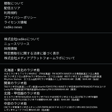
聴取について
配信エリア
利用規約
プライバシーポリシー
ライセンス情報
radiko news
株式会社radikoについて
ニュースリリース
採用情報
特定商取引に関する法律に基づく表示
株式会社メディアプラットフォームラボについて
北海道・東北のラジオ局
ＨＢＣラジオ
ＳＴＶラジオ
AIR-G'（FM北海道）
FM NORTH WAVE
ＲＡＢ青森放送
エフエム青森
IBCラジオ
エフエム岩手
tbcラジオ
Date fm（エフエム仙台）
ABSラジオ
エフエム秋田
YBC山形放送
Rhythm Station エフエム山形
RFCラジオ福島
ふくしまFM
NHK AM（札幌）
NHK AM（仙台）
関東のラジオ局
TBSラジオ
文化放送
ニッポン放送
interfm
TOKYO FM
J-WAVE
ラジオ日本
BAYFM78
NACK5
ＦＭヨコハマ
LuckyFM 茨城放送
CRT栃木放送
RadioBerry
FM GUNMA
NHK AM（東京）
北陸・甲信越のラジオ局
ＢＳＮラジオ
FM NIIGATA
ＫＮＢラジオ
ＦＭとやま
MROラジオ
エフエム石川
FBCラジオ
FM福井
YBSラジオ
FM FUJI
SBCラジオ
ＦＭ長野
NHK AM（東京）
NHK AM（名古屋）
中部のラジオ局
CBCラジオ
東海ラジオ
ぎふチャン
ZIP-FM
FM AICHI
ＦＭ ＧＩＦＵ
SBSラジオ
K-MIX SHIZUOKA
レディオキューブ ＦＭ三重
NHK AM（名古屋）