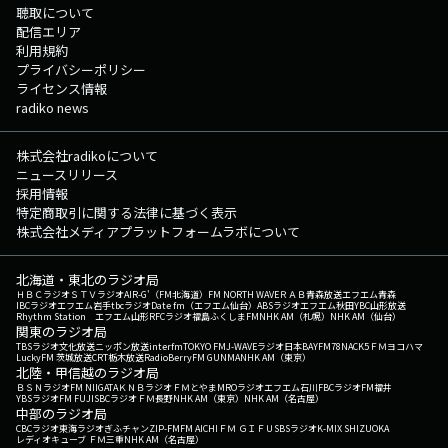
聴取について
配信エリア
利用規約
プライバシーポリシー
ライセンス情報
radiko news
株式会社radikoについて
ニュースリリース
採用情報
特定商取引に関する法律に基づく表示
株式会社メディアプラットフォームラボについて
北海道・東北のラジオ局
ＨＢＣラジオ
ＳＴＶラジオ
AIR-G'（FM北海道）
FM NORTH WAVE
ＲＡＢ青森放送
エフエム青森
IBCラジオ
エフエム岩手
tbcラジオ
Date fm（エフエム仙台）
ABSラジオ
エフエム秋田
YBC山形放送
Rhythm Station エフエム山形
RFCラジオ福島
ふくしまFM
NHK AM（札幌）
NHK AM（仙台）
関東のラジオ局
TBSラジオ
文化放送
ニッポン放送
interfm
TOKYO FM
J-WAVE
ラジオ日本
BAYFM78
NACK5
ＦＭヨコハマ
LuckyFM 茨城放送
CRT栃木放送
RadioBerry
FM GUNMA
NHK AM（東京）
北陸・甲信越のラジオ局
ＢＳＮラジオ
FM NIIGATA
ＫＮＢラジオ
ＦＭとやま
MROラジオ
エフエム石川
FBCラジオ
FM福井
YBSラジオ
FM FUJI
SBCラジオ
ＦＭ長野
NHK AM（東京）
NHK AM（名古屋）
中部のラジオ局
CBCラジオ
東海ラジオ
ぎふチャン
ZIP-FM
FM AICHI
ＦＭ ＧＩＦＵ
SBSラジオ
K-MIX SHIZUOKA
レディオキューブ ＦＭ三重
NHK AM（名古屋）