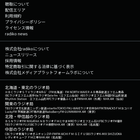
聴取について
配信エリア
利用規約
プライバシーポリシー
ライセンス情報
radiko news
株式会社radikoについて
ニュースリリース
採用情報
特定商取引に関する法律に基づく表示
株式会社メディアプラットフォームラボについて
北海道・東北のラジオ局
ＨＢＣラジオ
ＳＴＶラジオ
AIR-G'（FM北海道）
FM NORTH WAVE
ＲＡＢ青森放送
エフエム青森
IBCラジオ
エフエム岩手
tbcラジオ
Date fm（エフエム仙台）
ABSラジオ
エフエム秋田
YBC山形放送
Rhythm Station エフエム山形
RFCラジオ福島
ふくしまFM
NHK AM（札幌）
NHK AM（仙台）
関東のラジオ局
TBSラジオ
文化放送
ニッポン放送
interfm
TOKYO FM
J-WAVE
ラジオ日本
BAYFM78
NACK5
ＦＭヨコハマ
LuckyFM 茨城放送
CRT栃木放送
RadioBerry
FM GUNMA
NHK AM（東京）
北陸・甲信越のラジオ局
ＢＳＮラジオ
FM NIIGATA
ＫＮＢラジオ
ＦＭとやま
MROラジオ
エフエム石川
FBCラジオ
FM福井
YBSラジオ
FM FUJI
SBCラジオ
ＦＭ長野
NHK AM（東京）
NHK AM（名古屋）
中部のラジオ局
CBCラジオ
東海ラジオ
ぎふチャン
ZIP-FM
FM AICHI
ＦＭ ＧＩＦＵ
SBSラジオ
K-MIX SHIZUOKA
レディオキューブ ＦＭ三重
NHK AM（名古屋）